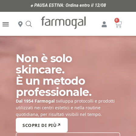
PAUSA ESTIVA:
Ordina entro il 12/08
☀️
Non è solo
skincare.
È un metodo
professionale.
Dal 1954 Farmogal
sviluppa protocolli e prodotti
utilizzati nei centri estetici e nella routine
quotidiana, per risultati visibili nel tempo.
SCOPRI DI PIÙ
↗