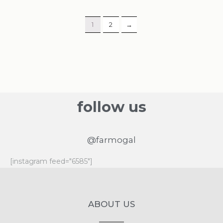
1
2
→
follow us
@farmogal
[instagram feed="6585"]
ABOUT US