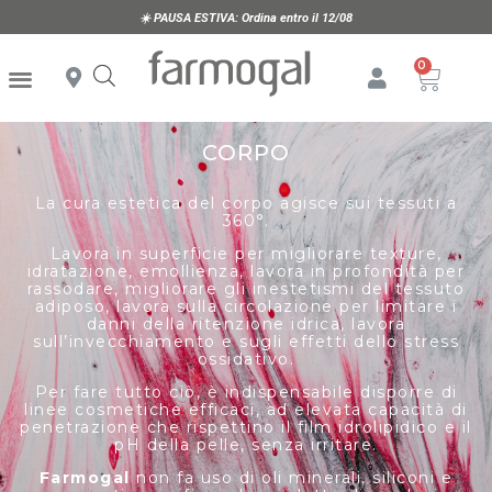
☀️
PAUSA ESTIVA:
Ordina entro il 12/08
CORPO
La cura estetica del corpo agisce sui tessuti a
360°.
Lavora in superficie per migliorare texture,
idratazione, emollienza, lavora in profondità per
rassodare, migliorare gli inestetismi del tessuto
adiposo, lavora sulla circolazione per limitare i
danni della ritenzione idrica, lavora
sull’invecchiamento e sugli effetti dello stress
ossidativo.
Per fare tutto ciò, è indispensabile disporre di
linee cosmetiche efficaci, ad elevata capacità di
penetrazione che rispettino il film idrolipidico e il
pH della pelle, senza irritare.
Farmogal
non fa uso di oli minerali, siliconi e