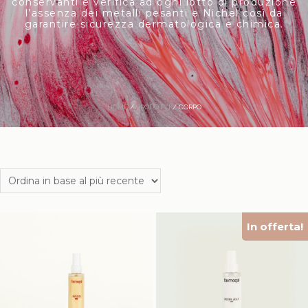
conservanti e verifica ad ogni lotto di produzione
l’assenza dei metalli pesanti e Nichel così da
garantire sicurezza dermatologica e chimica.
HOME
/
PRODOTTI
/ CORPO
In offerta!