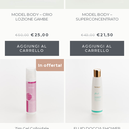
MODEL BODY – CRIO
MODEL BODY –
LOZIONE GAMBE
SUPERCONCENTRATO
€
25,00
€
21,50
€
50,00
€
43,00
AGGIUNGI AL
AGGIUNGI AL
CARRELLO
CARRELLO
In offerta!
Zim Gel Colloidale
FLUID DOCCIA SHOWER