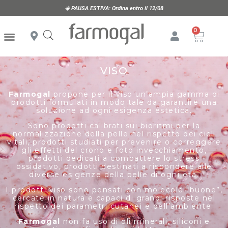
☀️
PAUSA ESTIVA:
Ordina entro il 12/08
VISO
Farmogal
propone per il viso un’ampia gamma di
prodotti formulati in modo tale da garantire una
soluzione ad ogni esigenza estetica.
Sono prodotti calibrati sui bioritmi per la
normalizzazione della pelle nel rispetto dei cicli
vitali, prodotti studiati per prevenire o correggere
gli effetti del crono e foto invecchiamento,
prodotti dedicati a combattere lo stress
ossidativo, prodotti destinati a rispondere alle
diverse esigenze della pelle di ogni età.
I prodotti viso sono pensati con molecole “buone”,
cercate in natura e capaci di grandi risposte nel
rispetto dei parametri cutanei e dell’ambiente.
Farmogal
non fa uso di oli minerali, siliconi e