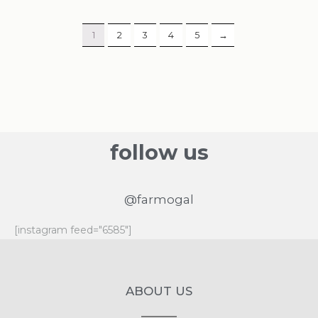
1
2
3
4
5
→
follow us
@farmogal
[instagram feed="6585"]
ABOUT US