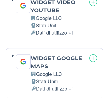
WIDGET VIDEO
YOUTUBE
Google LLC
Azienda:
Stati Uniti
Luogo
Dati di utilizzo +1
del
Dati
trattamento:
Personali
trattati:
WIDGET GOOGLE
MAPS
Google LLC
Azienda:
Stati Uniti
Luogo
Dati di utilizzo +1
del
Dati
trattamento:
Personali
trattati: