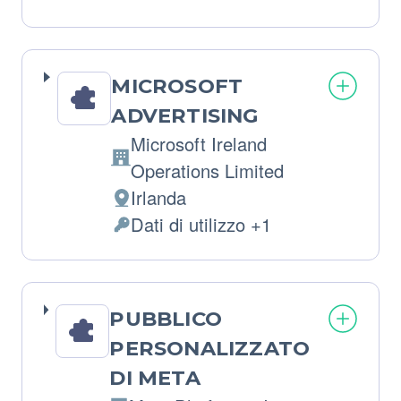
del
Dati
trattamento:
Personali
trattati:
MICROSOFT
ADVERTISING
Microsoft Ireland
Azienda:
Operations Limited
Irlanda
Luogo
Dati di utilizzo +1
del
Dati
trattamento:
Personali
trattati:
PUBBLICO
PERSONALIZZATO
DI META