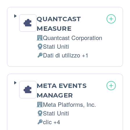
trattamento:
Personali
trattati:
QUANTCAST
MEASURE
Quantcast Corporation
Azienda:
Stati Uniti
Luogo
Dati di utilizzo +1
del
Dati
trattamento:
Personali
trattati:
META EVENTS
MANAGER
Meta Platforms, Inc.
Azienda:
Stati Uniti
Luogo
clic +4
del
Dati