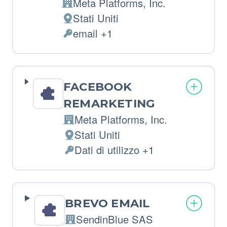
Meta Platforms, Inc.
Azienda:
Stati Uniti
Luogo
email +1
del
Dati
trattamento:
Personali
trattati:
FACEBOOK
REMARKETING
Meta Platforms, Inc.
Azienda:
Stati Uniti
Luogo
Dati di utilizzo +1
del
Dati
trattamento:
Personali
trattati:
BREVO EMAIL
SendinBlue SAS
Azienda: