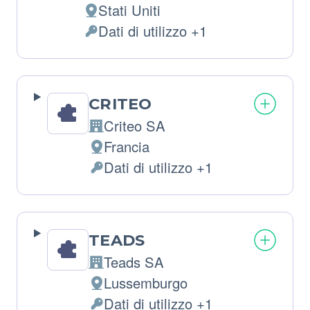
Stati Uniti
Luogo
Dati di utilizzo +1
del
Dati
trattamento:
Personali
trattati:
CRITEO
Criteo SA
Azienda:
Francia
Luogo
Dati di utilizzo +1
del
Dati
trattamento:
Personali
trattati:
TEADS
Teads SA
Azienda:
Lussemburgo
Luogo
Dati di utilizzo +1