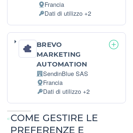
Francia
Luogo
Dati di utilizzo +2
del
Dati
trattamento:
Personali
trattati:
BREVO
MARKETING
AUTOMATION
SendinBlue SAS
Azienda:
Francia
Luogo
Dati di utilizzo +2
del
Dati
trattamento:
Personali
trattati:
COME GESTIRE LE
PREFERENZE E