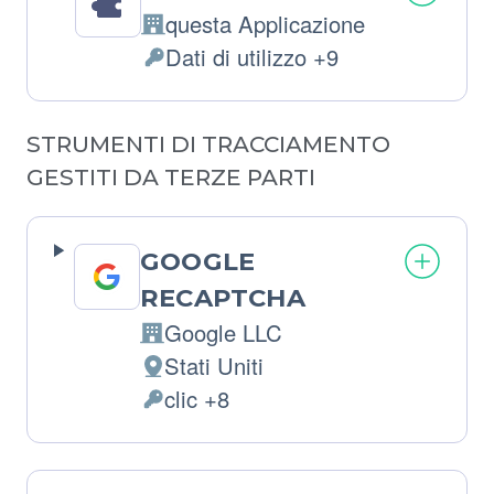
questa Applicazione
Azienda:
Dati di utilizzo +9
Dati
Personali
trattati:
STRUMENTI DI TRACCIAMENTO
GESTITI DA TERZE PARTI
GOOGLE
RECAPTCHA
Google LLC
Azienda:
Stati Uniti
Luogo
clic +8
del
Dati
trattamento:
Personali
trattati: