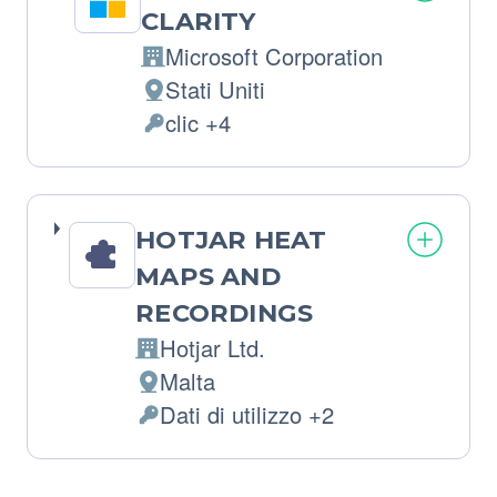
CLARITY
Microsoft Corporation
Azienda:
Stati Uniti
Luogo
clic +4
del
Dati
trattamento:
Personali
trattati:
HOTJAR HEAT
MAPS AND
RECORDINGS
Hotjar Ltd.
Azienda:
Malta
Luogo
Dati di utilizzo +2
del
Dati
trattamento:
Personali
trattati: