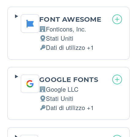
FONT AWESOME
Fonticons, Inc.
Azienda:
Stati Uniti
Luogo
Dati di utilizzo +1
del
Dati
trattamento:
Personali
trattati:
GOOGLE FONTS
Google LLC
Azienda:
Stati Uniti
Luogo
Dati di utilizzo +1
del
Dati
trattamento:
Personali
trattati: