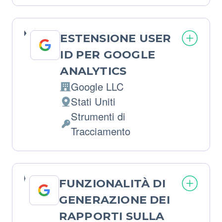
trattamento:
Personali
trattati:
ESTENSIONE USER
ID PER GOOGLE
ANALYTICS
Google LLC
Azienda:
Stati Uniti
Luogo
Strumenti di
del
Dati
Tracciamento
trattamento:
Personali
trattati:
FUNZIONALITÀ DI
GENERAZIONE DEI
RAPPORTI SULLA