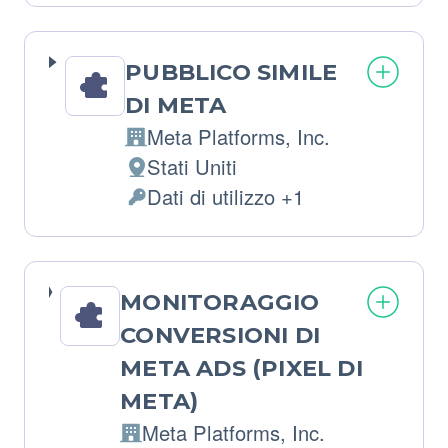
trattati:
PUBBLICO SIMILE
DI META
Meta Platforms, Inc.
Azienda:
Stati Uniti
Luogo
Dati di utilizzo +1
del
Dati
trattamento:
Personali
trattati:
MONITORAGGIO
CONVERSIONI DI
META ADS (PIXEL DI
META)
Meta Platforms, Inc.
Azienda: