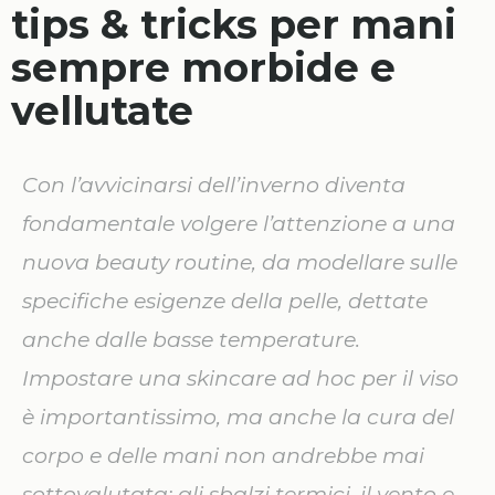
tips & tricks per mani
sempre morbide e
vellutate
Con l’avvicinarsi dell’inverno diventa
fondamentale volgere l’attenzione a una
nuova beauty routine, da modellare sulle
specifiche esigenze della pelle, dettate
anche dalle basse temperature.
Impostare una skincare ad hoc per il viso
è importantissimo, ma anche la cura del
corpo e delle mani non andrebbe mai
sottovalutata: gli sbalzi termici, il vento e