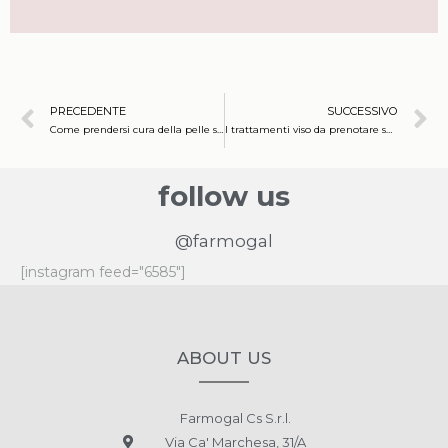
PRECEDENTE
SUCCESSIVO
Come prendersi cura della pelle sensibile: la skincare routine ideale in vista dell’inverno
I trattamenti viso da prenotare subito per prepararsi all’arrivo delle feste in bellezza
follow us
@farmogal
[instagram feed="6585"]
ABOUT US
Farmogal Cs S.r.l.
Via Ca' Marchesa, 31/A