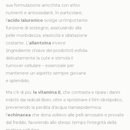
sua formulazione arricchita con attivi
nutrienti e antiossidanti. In particolare,
l’
acido ialuronico
svolge un’importante
funzione di sostegno, assicurando alla
pelle morbidezza, elasticità e idratazione
costante. L’
allantoina
invece
(ingrediente chiave del prodotto!) esfolia
delicatamente la cute e stimola il
turnover cellulare – essenziale per
mantenere un aspetto sempre giovane
e splendido.
Ma c’è di più:
l
a vitamina E
, che contrasta e ripara i danni
indotti dai radicali liberi, oltre a ripristinare il film idrolipidico,
prevenendo la perdita d’acqua transepidermica;
l’
echinacea
che dona sollievo alle pelli arrossate e provate
dal freddo, favorendo allo stesso tempo l’integrità della
matrice cellulare.