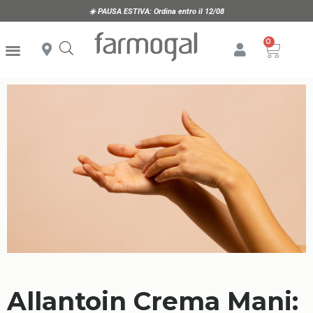
☀️
PAUSA ESTIVA:
Ordina entro il 12/08
Allantoin Crema Mani: