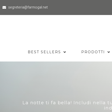
segreteria@farmogal.net
BEST SELLERS
PRODOTTI
La notte ti fa bella! Includi nella
ind