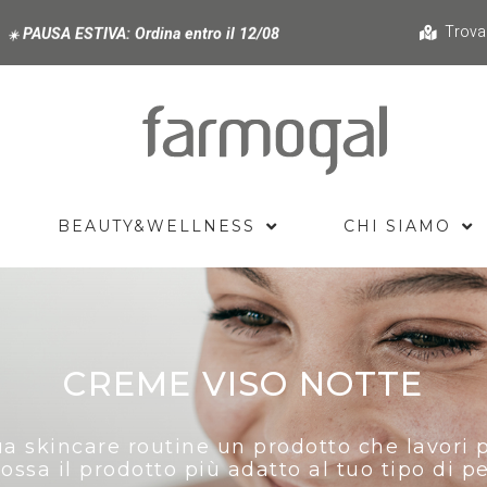
Trova
PAUSA ESTIVA:
Ordina entro il 12/08
☀️
BEAUTY&WELLNESS
CHI SIAMO
CREME VISO NOTTE
 tua skincare routine un prodotto che lavori p
ossa il prodotto più adatto al tuo tipo di pe