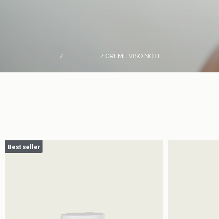
HOME
/
LINEA VISO
/ CREME VISO NOTTE
Best seller