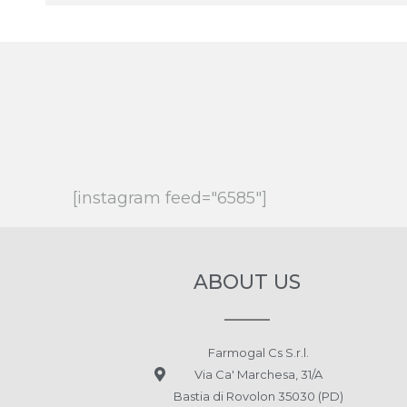
[instagram feed="6585"]
ABOUT US
Farmogal Cs S.r.l.
Via Ca' Marchesa, 31/A
Bastia di Rovolon 35030 (PD)