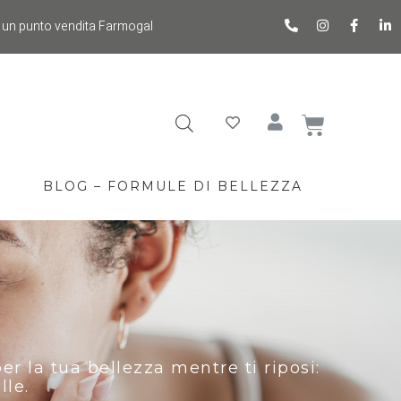
 un punto vendita Farmogal
BLOG – FORMULE DI BELLEZZA
er la tua bellezza mentre ti riposi:
lle.