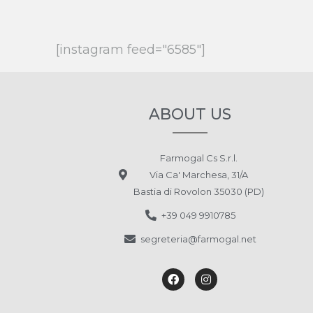
[instagram feed="6585"]
ABOUT US
Farmogal Cs S.r.l.
Via Ca' Marchesa, 31/A
Bastia di Rovolon 35030 (PD)
+39 049 9910785
segreteria@farmogal.net