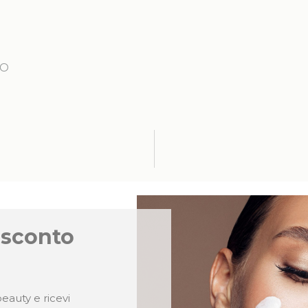
TO
 sconto
eauty e ricevi