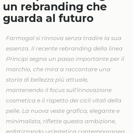
un rebranding che
guarda al futuro
Farmogal si rinnova senza tradire la sua
essenza. Il recente rebranding della linea
Principi segna un passo importante per il
marchio, che mira a raccontare una
storia di bellezza più attuale,
mantenendo il focus sull’innovazione
cosmetica e il rispetto dei cicli vitali della
pelle. La nuova veste grafica, elegante e
minimalista, riflette questa ambizione,
enfatizzando un’estetica contemporanea