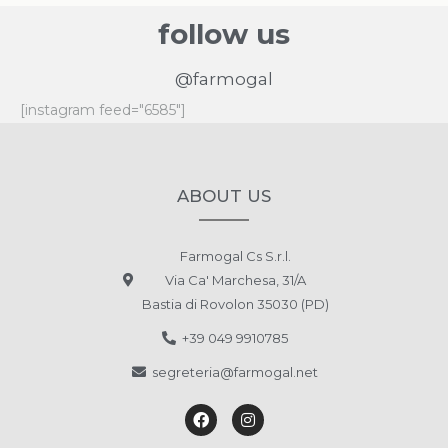
follow us
@farmogal
[instagram feed="6585"]
ABOUT US
Farmogal Cs S.r.l.
Via Ca' Marchesa, 31/A
Bastia di Rovolon 35030 (PD)
+39 049 9910785
segreteria@farmogal.net