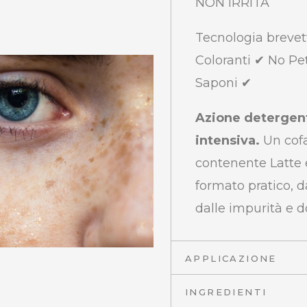
NON IRRITA
Tecnologia brevet
Coloranti ✔ No Pe
Saponi ✔
Azione detergent
intensiva.
Un cofa
contenente Latte e
formato pratico, d
dalle impurità e d
APPLICAZIONE
INGREDIENTI