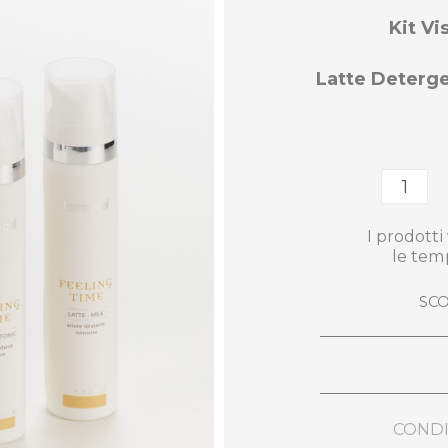
Kit Vi
Latte Deterge
I prodott
le tem
SCO
CONDI