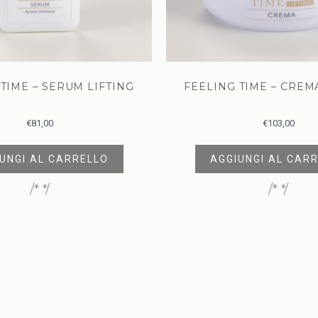
TIME – SERUM LIFTING
FEELING TIME – CREM
€
81,00
€
103,00
UNGI AL CARRELLO
AGGIUNGI AL CAR
/* */
/* */