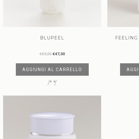
BLUPEEL
FEELING 
€
59,00
€
47,00
AGGIUNGI AL CARRELLO
AGGI
/* */