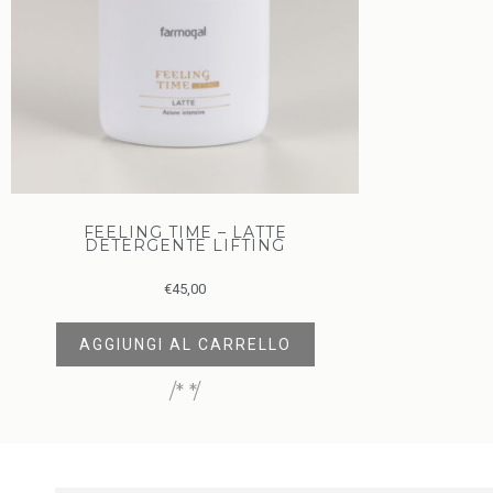
FEELING TIME – LATTE
DETERGENTE LIFTING
€
45,00
AGGIUNGI AL CARRELLO
/* */