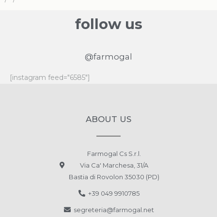
follow us
@farmogal
[instagram feed="6585"]
ABOUT US
Farmogal Cs S.r.l.
Via Ca' Marchesa, 31/A
Bastia di Rovolon 35030 (PD)
+39 049 9910785
segreteria@farmogal.net