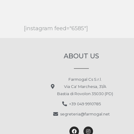
[instagram feed="6585"]
ABOUT US
Farmogal Cs S.r.l.
Via Ca' Marchesa, 31/A
Bastia di Rovolon 35030 (PD)
+39 049 9910785
segreteria@farmogal.net