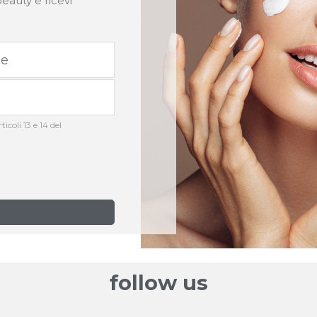
eauty e ricevi
icoli 13 e 14 del
follow us