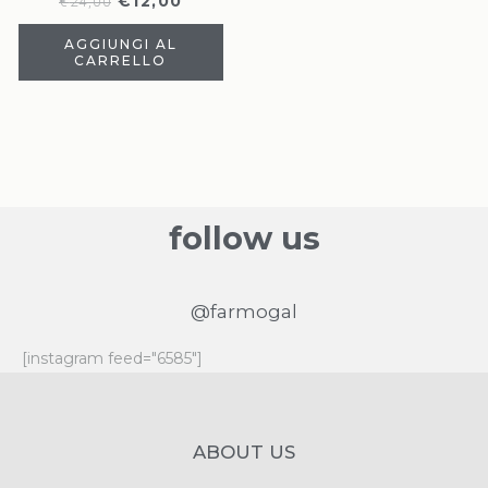
€
12,00
€
24,00
AGGIUNGI AL
CARRELLO
follow us
@farmogal
[instagram feed="6585"]
ABOUT US