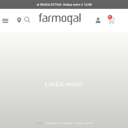
☀️
PAUSA ESTIVA:
Ordina entro il 12/08
LINEA-MANI
HOME
/ PRODOTTI TAGGATI “LINEA-MANI”