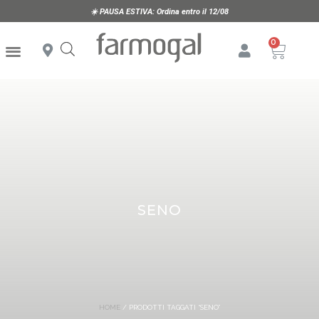
☀️
PAUSA ESTIVA:
Ordina entro il 12/08
SENO
HOME
/ PRODOTTI TAGGATI “SENO”