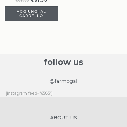
€
31,50
€
63,00
AGGIUNGI AL
CARRELLO
follow us
@farmogal
[instagram feed="6585"]
ABOUT US