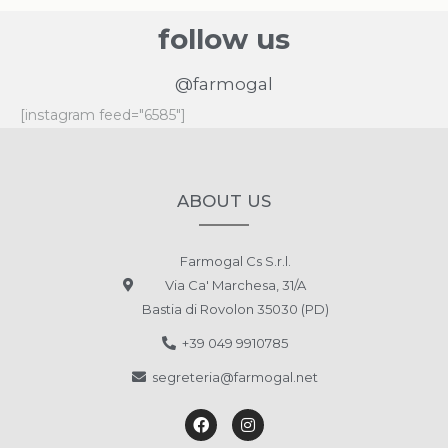
follow us
@farmogal
[instagram feed="6585"]
ABOUT US
Farmogal Cs S.r.l.
Via Ca' Marchesa, 31/A
Bastia di Rovolon 35030 (PD)
+39 049 9910785
segreteria@farmogal.net