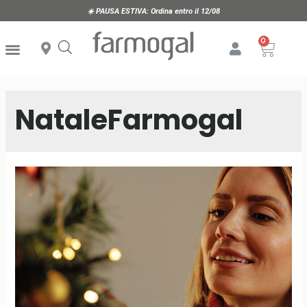
☀️
PAUSA ESTIVA:
Ordina entro il 12/08
NataleFarmogal