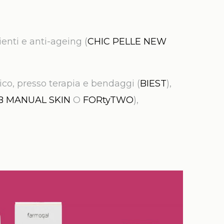
ienti e anti-ageing (
CHIC PELLE NEW
co, presso terapia e bendaggi (
BIEST
),
B MANUAL SKIN
O
FORtyTWO
),