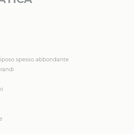
diposo spesso abbondante
grandi
ni
le