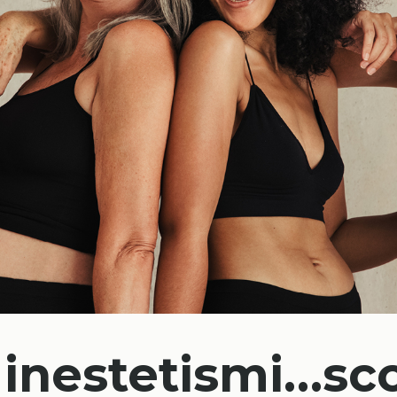
 inestetismi…sco